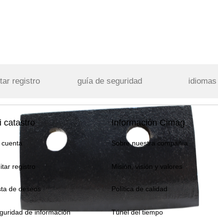
tar registro
guía de seguridad
idiomas
 catastro
Información Cimag
 cuenta
Sobre nuestra compañía
itar registro
Misión, visión y valores
sta de deseos
Política de calidad
guridad de información
Túnel del tiempo