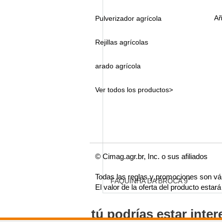
Añ
Pulverizador agrícola
Rejillas agrícolas
arado agrícola
Ver todos los productos>
© Cimag.agr.br, Inc. o sus afiliados
Todas las reglas y promociones son vá
FAQUINHA DA BROCA 9"
El valor de la oferta del producto esta
tú podrías estar inte