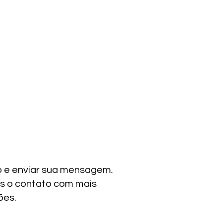
o e enviar sua mensagem.
s o contato com mais
ões.