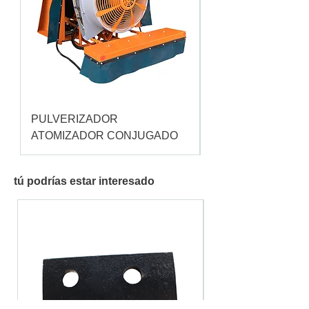
PULVERIZADOR
Pulverizador Cataç
ATOMIZADOR CONJUGADO
tú podrías estar interesado