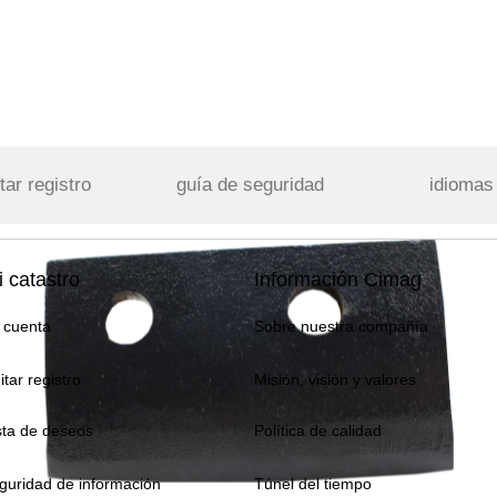
tar registro
guía de seguridad
idiomas
 catastro
Información Cimag
 cuenta
Sobre nuestra compañía
itar registro
Misión, visión y valores
sta de deseos
Política de calidad
guridad de información
Túnel del tiempo