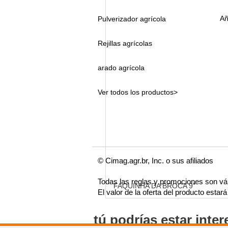
Añ
Pulverizador agrícola
Rejillas agrícolas
arado agrícola
Ver todos los productos>
© Cimag.agr.br, Inc. o sus afiliados
Todas las reglas y promociones son vá
FAQUINHA DA BROCA 9"
El valor de la oferta del producto esta
tú podrías estar inte