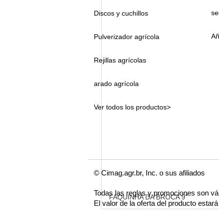
se
Discos y cuchillos
Añ
Pulverizador agrícola
Rejillas agrícolas
arado agrícola
Ver todos los productos>
© Cimag.agr.br, Inc. o sus afiliados
Todas las reglas y promociones son vá
FAQUINHA DA BROCA 9"
El valor de la oferta del producto esta