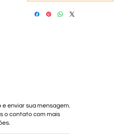
o e enviar sua mensagem.
s o contato com mais
ões.