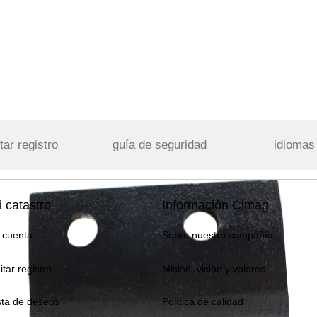
tar registro
guía de seguridad
idiomas
 catastro
Información Cimag
 cuenta
Sobre nuestra compañía
itar registro
Misión, visión y valores
sta de deseos
Política de calidad