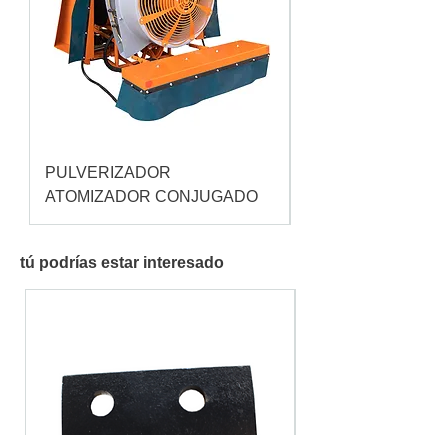
PULVERIZADOR
Pulverizador Cataç
ATOMIZADOR CONJUGADO
tú podrías estar interesado