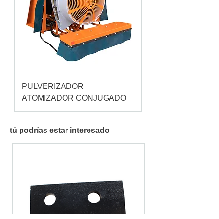
PULVERIZADOR
Pulverizador Cataç
ATOMIZADOR CONJUGADO
tú podrías estar interesado