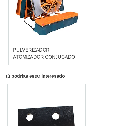
PULVERIZADOR
Pulverizador Cataç
ATOMIZADOR CONJUGADO
tú podrías estar interesado