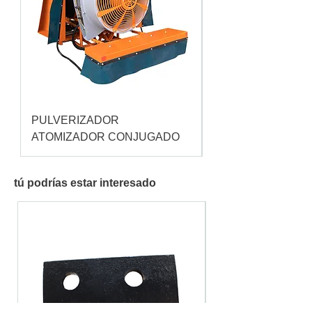
PULVERIZADOR
Pulverizador Cataç
ATOMIZADOR CONJUGADO
tú podrías estar interesado