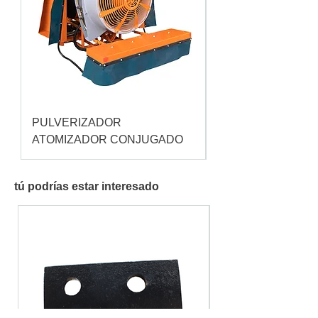
PULVERIZADOR
Pulverizador Cataç
ATOMIZADOR CONJUGADO
tú podrías estar interesado