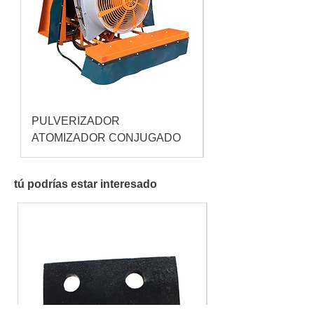
PULVERIZADOR
Pulverizador Cataç
ATOMIZADOR CONJUGADO
tú podrías estar interesado