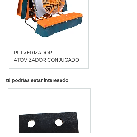
PULVERIZADOR
Pulverizador Cataç
ATOMIZADOR CONJUGADO
tú podrías estar interesado