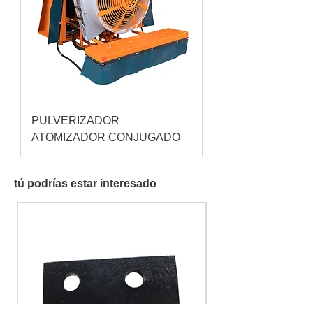
PULVERIZADOR
Pulverizador Cataç
ATOMIZADOR CONJUGADO
tú podrías estar interesado