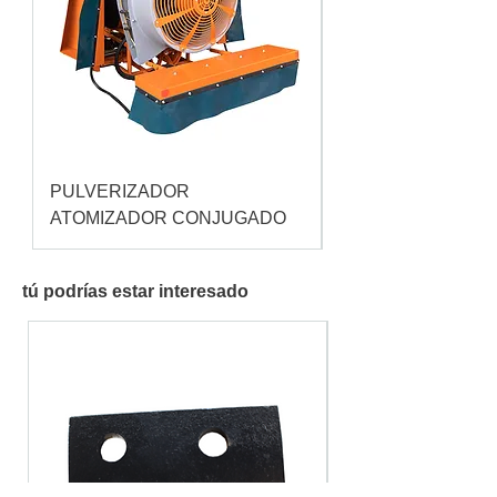
PULVERIZADOR
Pulverizador Cataç
ATOMIZADOR CONJUGADO
tú podrías estar interesado