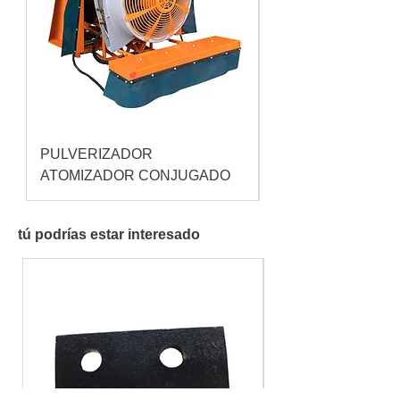
PULVERIZADOR
Pulverizador Cataç
ATOMIZADOR CONJUGADO
tú podrías estar interesado