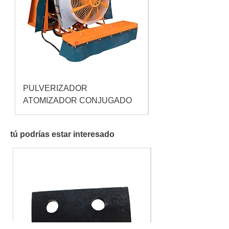
PULVERIZADOR
Pulverizador Cataç
ATOMIZADOR CONJUGADO
tú podrías estar interesado