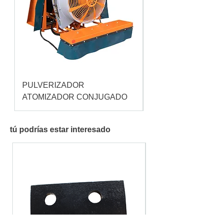
PULVERIZADOR
Pulverizador Cataç
ATOMIZADOR CONJUGADO
tú podrías estar interesado