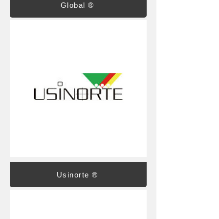
Global ®
Usinorte ®