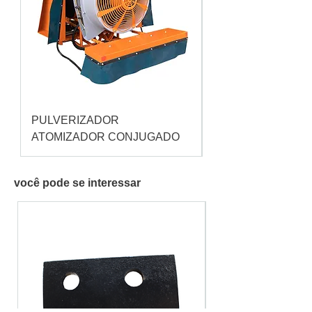
PULVERIZADOR
Pulverizador Cataç
ATOMIZADOR CONJUGADO
você pode se interessar