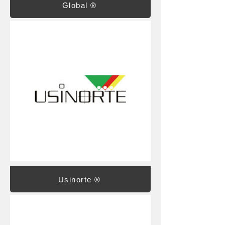
Global ®
Usinorte ®