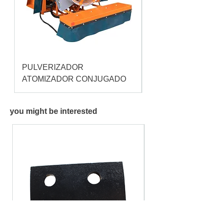
PULVERIZADOR
Pulverizador Cataç
ATOMIZADOR CONJUGADO
you might be interested