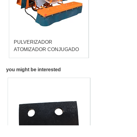
PULVERIZADOR
Pulverizador Cataç
ATOMIZADOR CONJUGADO
you might be interested