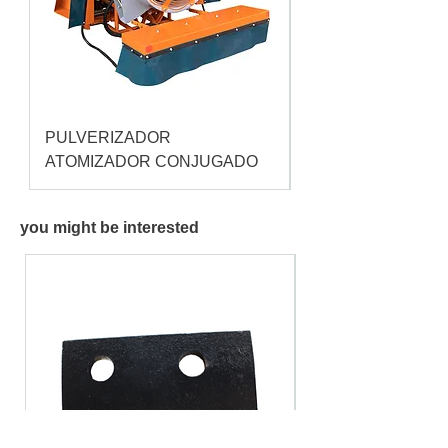
PULVERIZADOR
Pulverizador Cataç
ATOMIZADOR CONJUGADO
you might be interested