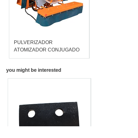
PULVERIZADOR
Pulverizador Cataç
ATOMIZADOR CONJUGADO
you might be interested