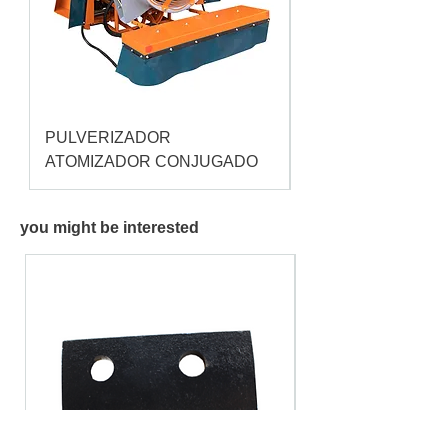
PULVERIZADOR
Pulverizador Cataç
ATOMIZADOR CONJUGADO
you might be interested