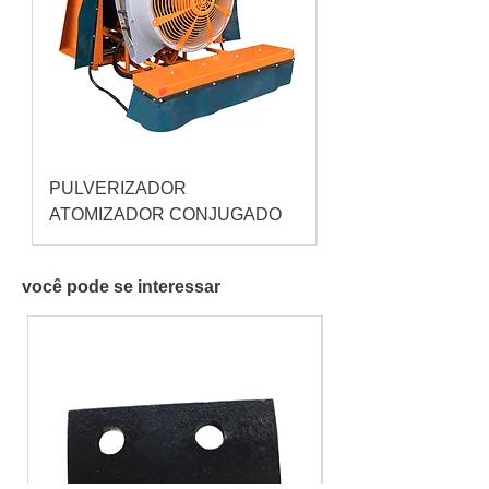
PULVERIZADOR
Pulverizador Cataç
ATOMIZADOR CONJUGADO
você pode se interessar