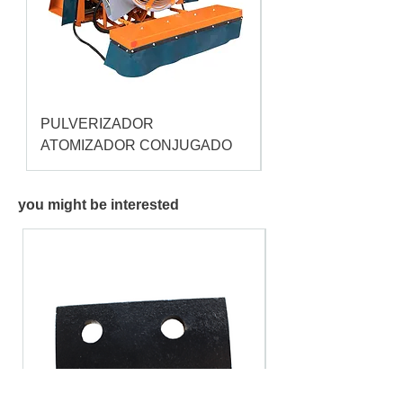
PULVERIZADOR
Pulverizador Cataç
ATOMIZADOR CONJUGADO
you might be interested