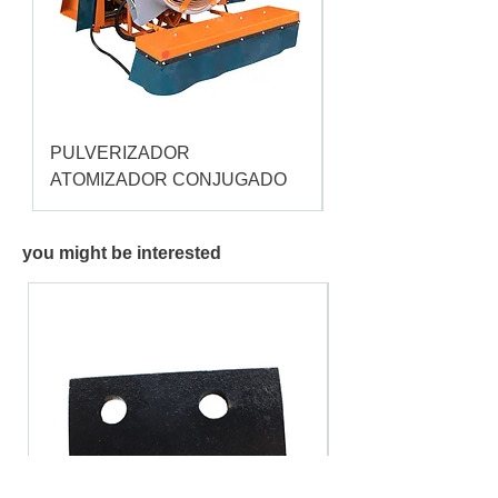
PULVERIZADOR
Pulverizador Cataç
ATOMIZADOR CONJUGADO
you might be interested