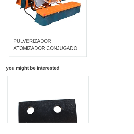
PULVERIZADOR
Pulverizador Cataç
ATOMIZADOR CONJUGADO
you might be interested