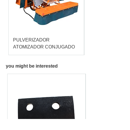
PULVERIZADOR
Pulverizador Cataç
ATOMIZADOR CONJUGADO
you might be interested