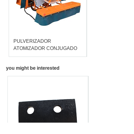
PULVERIZADOR
Pulverizador Cataç
ATOMIZADOR CONJUGADO
you might be interested