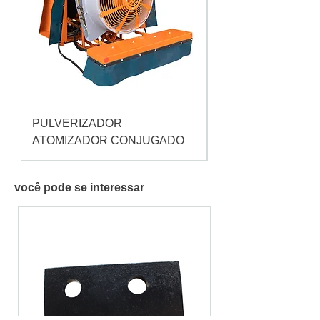
PULVERIZADOR
Pulverizador Cataç
ATOMIZADOR CONJUGADO
você pode se interessar