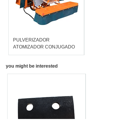
PULVERIZADOR
Pulverizador Cataç
ATOMIZADOR CONJUGADO
you might be interested