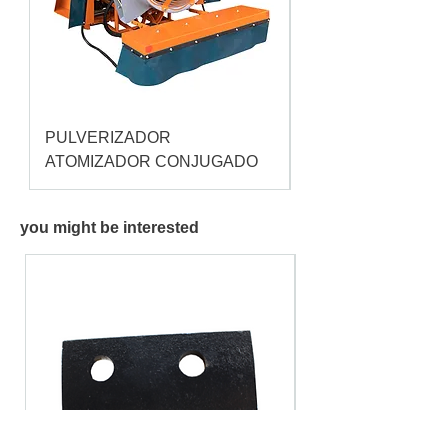
PULVERIZADOR
Pulverizador Cataç
ATOMIZADOR CONJUGADO
you might be interested