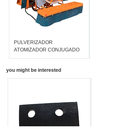
PULVERIZADOR
Pulverizador Cataç
ATOMIZADOR CONJUGADO
you might be interested