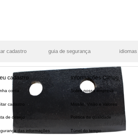
tar cadastro
guia de segurança
idiomas
eu cadastro
Informações Cimag
nha conta
Sobre nossa empresa
itar cadastro
Missão, Visão e Valores
sta de desejo
Política da qualidade
gurança das informações
Túnel do tempo