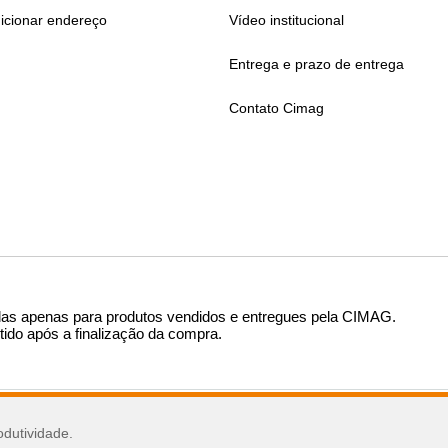
icionar endereço
Vídeo institucional
Entrega e prazo de entrega
Contato Cimag
das apenas para produtos vendidos e entregues pela CIMAG
.
tido após a finalização da compra.
sar
odutividade.