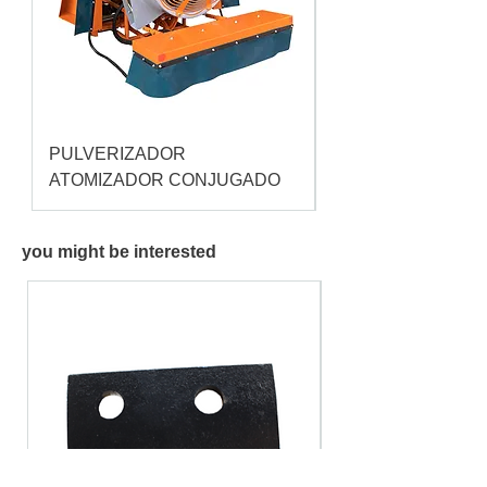
PULVERIZADOR
Pulverizador Cataç
ATOMIZADOR CONJUGADO
you might be interested