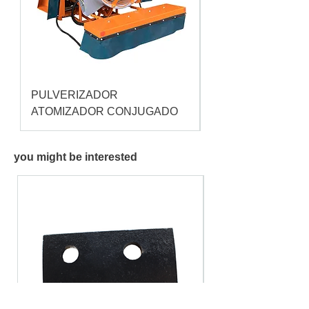
PULVERIZADOR
Pulverizador Cataç
ATOMIZADOR CONJUGADO
you might be interested