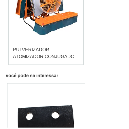
PULVERIZADOR
Pulverizador Cataç
ATOMIZADOR CONJUGADO
você pode se interessar