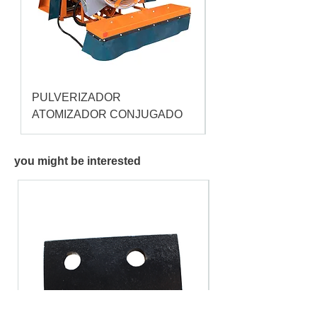
PULVERIZADOR
Pulverizador Cataç
ATOMIZADOR CONJUGADO
you might be interested