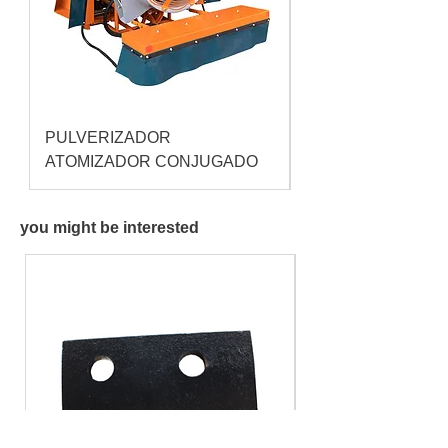
PULVERIZADOR
Pulverizador Cataç
ATOMIZADOR CONJUGADO
you might be interested