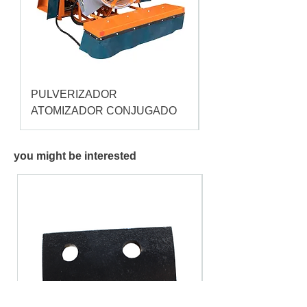
PULVERIZADOR
Pulverizador Cataç
ATOMIZADOR CONJUGADO
you might be interested