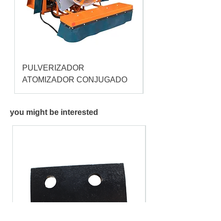
PULVERIZADOR
Pulverizador Cataç
ATOMIZADOR CONJUGADO
you might be interested