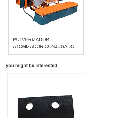
PULVERIZADOR
Pulverizador Cataç
ATOMIZADOR CONJUGADO
you might be interested