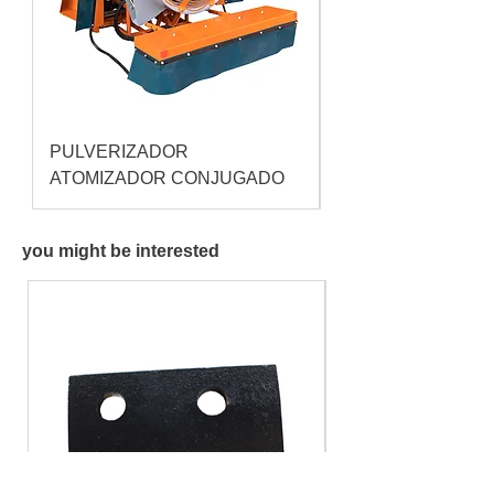
PULVERIZADOR
Pulverizador Cataç
ATOMIZADOR CONJUGADO
you might be interested