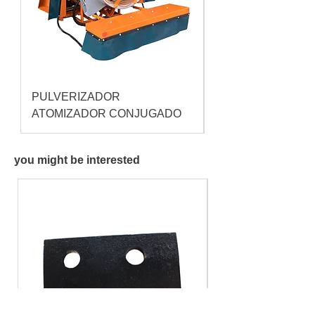
PULVERIZADOR
Pulverizador Cataç
ATOMIZADOR CONJUGADO
you might be interested