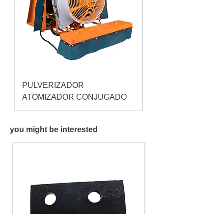
PULVERIZADOR
Pulverizador Cataç
ATOMIZADOR CONJUGADO
you might be interested