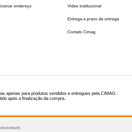
icionar endereço
Vídeo institucional
Entrega e prazo de entrega
Contato Cimag
das apenas para produtos vendidos e entregues pela CIMAG
.
tido após a finalização da compra.
sar
odutividade.