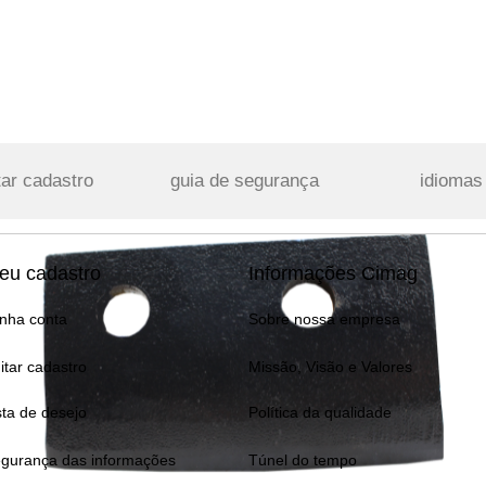
tar cadastro
guia de segurança
idiomas
eu cadastro
Informações Cimag
nha conta
Sobre nossa empresa
itar cadastro
Missão, Visão e Valores
sta de desejo
Política da qualidade
gurança das informações
Túnel do tempo