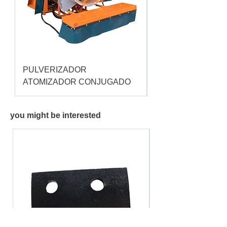
PULVERIZADOR
Pulverizador Cataç
ATOMIZADOR CONJUGADO
you might be interested