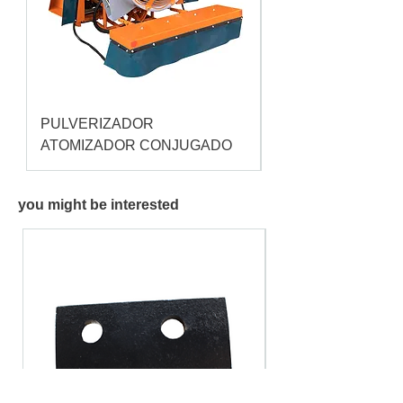
PULVERIZADOR
Pulverizador Cataç
ATOMIZADOR CONJUGADO
you might be interested