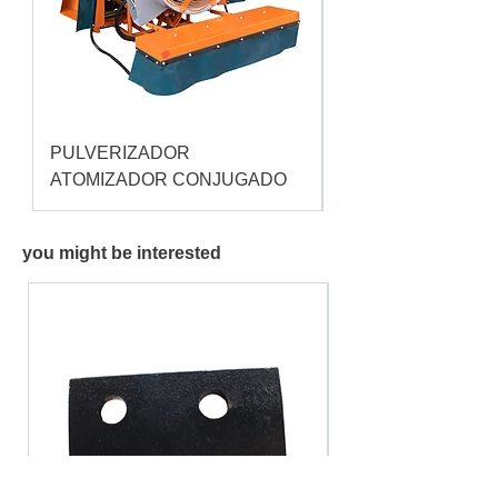
PULVERIZADOR
Pulverizador Cataç
ATOMIZADOR CONJUGADO
you might be interested